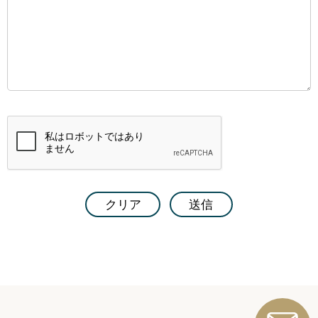
）
クリア