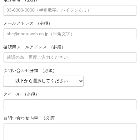
ノ
ダ
）
メールアドレス (必須)
/
F
r
確認用メールアドレス (必須)
a
m
e
お問い合わせ分類 (必須)
r
'
s
N
タイトル (必須)
O
D
A
お問い合わせ内容 (必須)
（
札
幌