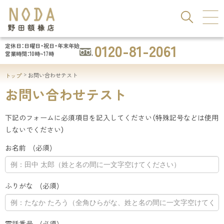
メ
ペ
ニ
ー
ュ
ジ
額
ー
の
0120-81-2061
定休日：日曜日・祝日・年末年始
縁
へ
ト
営業時間：10時~17時
・
本
ッ
絵
お問い合わせテスト
トップ
文
プ
画
へ
に
お問い合わせテスト
の
戻
野
る
下記のフォームに必須項目を記入してください（特殊記号などは使用
田
メ
しないでください）
額
ニ
椽
お名前 (必須)
ュ
店
ー
（
へ
株
本
ふりがな (必須)
式
文
会
へ
社
電話番号 (必須)